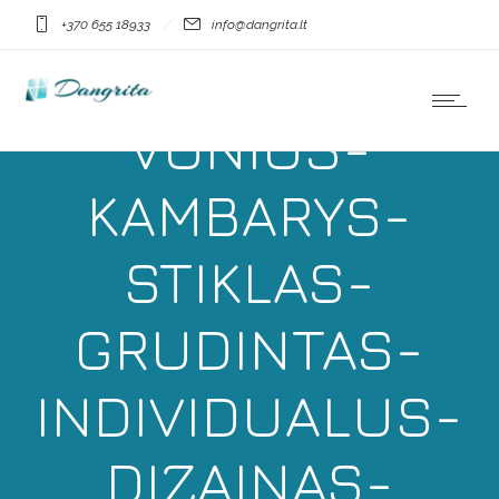
DANGRITA-
+370 655 18933
info@dangrita.lt
DUSO-KABINA-
VONIOS-
KAMBARYS-
STIKLAS-
GRUDINTAS-
INDIVIDUALUS-
DIZAINAS-