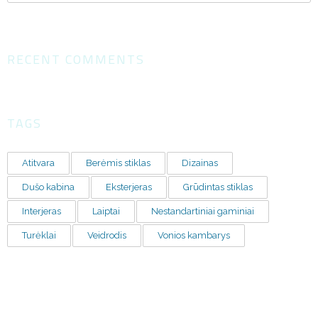
RECENT COMMENTS
TAGS
Atitvara
Berėmis stiklas
Dizainas
Dušo kabina
Eksterjeras
Grūdintas stiklas
Interjeras
Laiptai
Nestandartiniai gaminiai
Turėklai
Veidrodis
Vonios kambarys