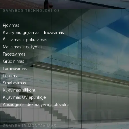
GAMYBOS TECHNOLOGIJOS
Pjovimas
Kiaurymių gręžimas ir frezavimas
Šlifavimas ir poliravimas
Matinimas ir dažymas
Facetavimas
Grūdinimas
Laminavimas
Lenkimas
Smėliavimas
Klijavimas silikonu
Klijavimas UV aplinkoje
Apsauginės, dekoratyvinės plėvelės
GAMYBA IR MONTAVIMAS