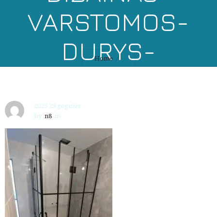
VARSTOMOS-
DURYS-
Home
GAMYBA-
MONTAVIMAS
2025 29 gegužės
by
n8
in