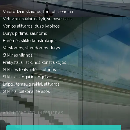
Veidrodžiai: skaidrūs, tonuoti, sendinti
Virtuviniai stiklai: dažyti, su paveikslais
Vonios atitvaros, dušo kabinos
Durys pirtims, saunoms
Berėmės stiklo konstrukcijos
Varstomos, stumdomos durys
Stiklinės vitrinos
Prekystaliai, stiklinės konstrukcijos
Stiklinės lentynėlės, kolonos
Stikliniai stogai ir stogeliai
Laiptų, terasų turėklai, atitvaros
Stikliniai balkonai, terasos
ARCHITEKTŪRA, INTERJERAS