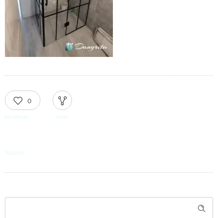
0
RECOMMEND
SHARE
TAGGED IN