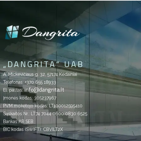
„DANGRITA“ UAB
A. Mickevičiaus g. 32, 57174 Kėdainiai
Telefonas:
+370 655 18933
info@dangrita.lt
El. paštas:
Įmonės kodas: 305237967
PVM mokėtojo kodas: LT100012595410
Sąskaitos Nr.: LT74 7044 0600 0830 6525
Bankas AB SEB
BIC kodas (SWIFT): CBVILT2X