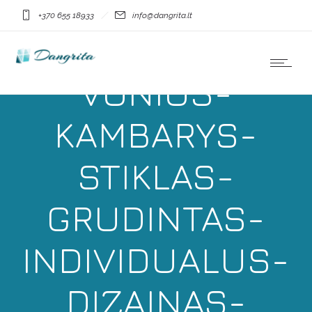
DANGRITA-
+370 655 18933
info@dangrita.lt
DUSO-KABINA-
VONIOS-
KAMBARYS-
STIKLAS-
GRUDINTAS-
INDIVIDUALUS-
DIZAINAS-