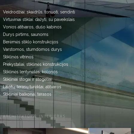
Veidrodžiai: skaidrūs, tonuoti, sendinti
Virtuviniai stiklai: dažyti, su paveikslais
Vonios atitvaros, dušo kabinos
Durys pirtims, saunoms
Berėmės stiklo konstrukcijos
Varstomos, stumdomos durys
Stiklinės vitrinos
Prekystaliai, stiklinės konstrukcijos
Stiklinės lentynėlės, kolonos
Stikliniai stogai ir stogeliai
Laiptų, terasų turėklai, atitvaros
Stikliniai balkonai, terasos
ARCHITEKTŪRA, INTERJERAS