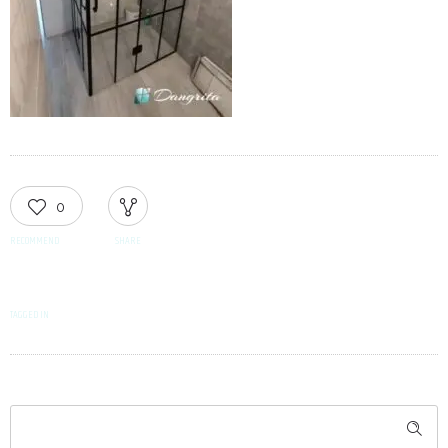
0
RECOMMEND
SHARE
TAGGED IN