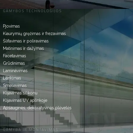
GAMYBOS TECHNOLOGIJOS
Pjovimas
Kiaurymių gręžimas ir frezavimas
Šlifavimas ir poliravimas
Matinimas ir dažymas
Facetavimas
Grūdinimas
Laminavimas
Lenkimas
Smėliavimas
Klijavimas silikonu
Klijavimas UV aplinkoje
Apsauginės, dekoratyvinės plėvelės
GAMYBA IR MONTAVIMAS