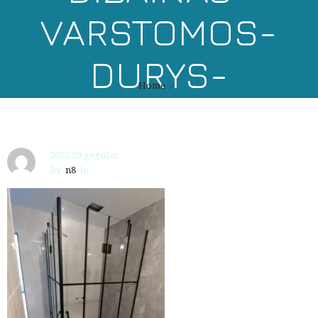
VARSTOMOS-
DURYS-
Home
GAMYBA-
MONTAVIMAS
2025 29 gegužės
by
n8
in