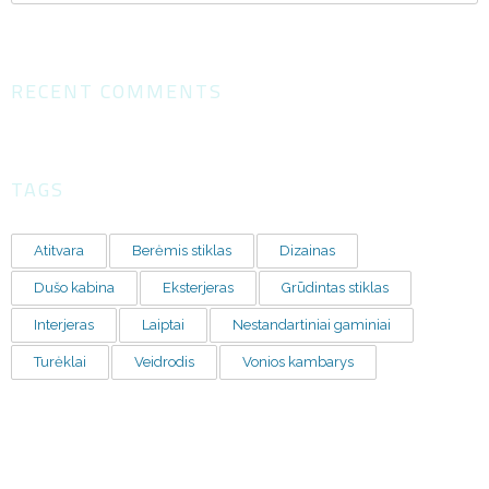
RECENT COMMENTS
TAGS
Atitvara
Berėmis stiklas
Dizainas
Dušo kabina
Eksterjeras
Grūdintas stiklas
Interjeras
Laiptai
Nestandartiniai gaminiai
Turėklai
Veidrodis
Vonios kambarys