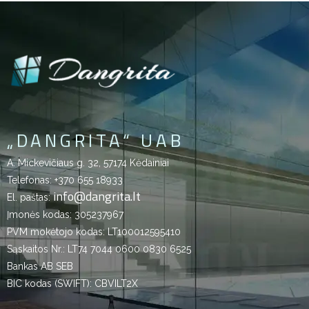
„DANGRITA“ UAB
A. Mickevičiaus g. 32, 57174 Kėdainiai
Telefonas:
+370 655 18933
info@dangrita.lt
El. paštas:
Įmonės kodas: 305237967
PVM mokėtojo kodas: LT100012595410
Sąskaitos Nr.: LT74 7044 0600 0830 6525
Bankas AB SEB
BIC kodas (SWIFT): CBVILT2X