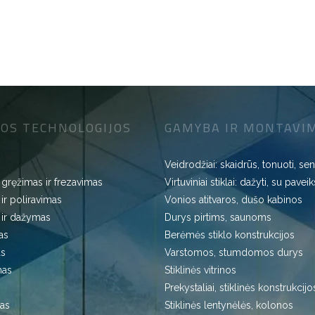
OS TECHNOLOGIJOS
GAMYBA IR MONTAVI
Veidrodžiai: skaidrūs, tonuoti, sen
 gręžimas ir frezavimas
Virtuviniai stiklai: dažyti, su paveik
 ir poliravimas
Vonios atitvaros, dušo kabinos
 ir dažymas
Durys pirtims, saunoms
as
Berėmės stiklo konstrukcijos
as
Varstomos, stumdomos durys
mas
Stiklinės vitrinos
Prekystaliai, stiklinės konstrukcijo
as
Stiklinės lentynėlės, kolonos