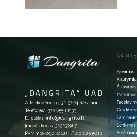
GAMYB
Pjovimas
Kiaurymių
Šlifavimas
„DANGRITA“ UAB
Matinimas
Facetavim
A. Mickevičiaus g. 32, 57174 Kėdainiai
Grūdinim
Telefonas:
+370 655 18933
info@dangrita.lt
Laminavi
El. paštas:
Lenkimas
Įmonės kodas: 305237967
Smėliavim
PVM mokėtojo kodas: LT100012595410