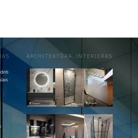
MAS
ARCHITEKTŪRA, INTERJERAS
dinti
slais
s