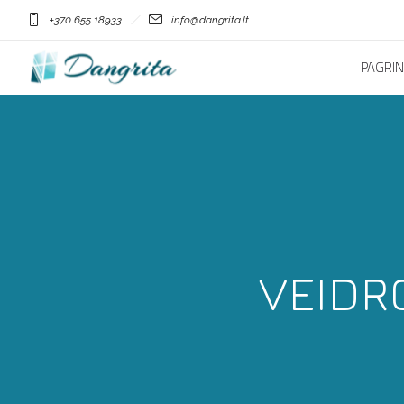
+370 655 18933
info@dangrita.lt
PAGRIN
VEIDR