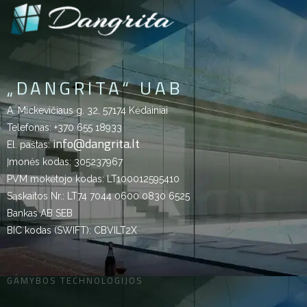
„DANGRITA“ UAB
A. Mickevičiaus g. 32, 57174 Kėdainiai
Telefonas:
+370 655 18933
info@dangrita.lt
El. paštas:
Įmonės kodas: 305237967
PVM mokėtojo kodas: LT100012595410
Sąskaitos Nr.: LT74 7044 0600 0830 6525
Bankas AB SEB
BIC kodas (SWIFT): CBVILT2X
GAMYBOS TECHNOLOGIJOS