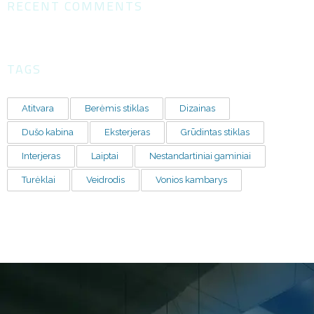
RECENT COMMENTS
TAGS
Atitvara
Berėmis stiklas
Dizainas
Dušo kabina
Eksterjeras
Grūdintas stiklas
Interjeras
Laiptai
Nestandartiniai gaminiai
Turėklai
Veidrodis
Vonios kambarys