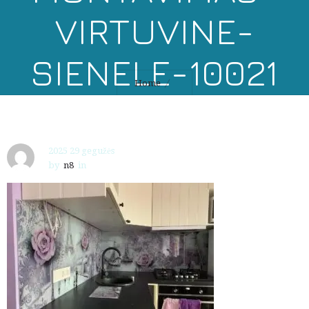
VIRTUVINE-
SIENELE-10021
Home
2025 29 gegužės
by
n8
in