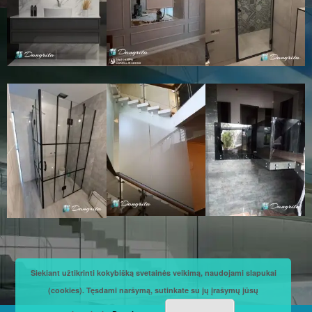
Siekiant užtikrinti kokybišką svetainės veikimą, naudojami slapukai
(cookies). Tęsdami naršymą, sutinkate su jų įrašymų jūsų