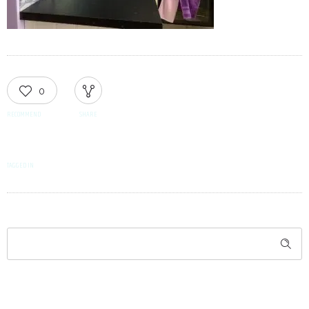
0
RECOMMEND
SHARE
TAGGED IN