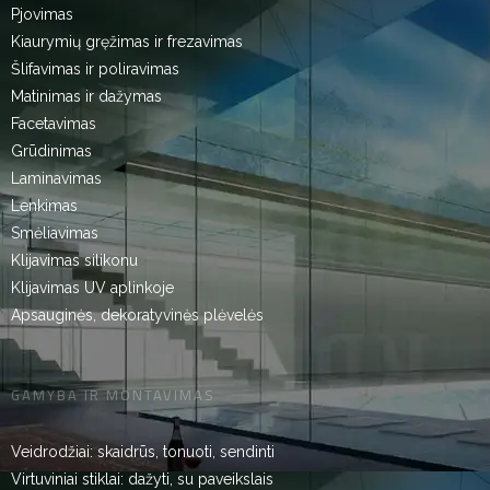
Pjovimas
Kiaurymių gręžimas ir frezavimas
Šlifavimas ir poliravimas
Matinimas ir dažymas
Facetavimas
Grūdinimas
Laminavimas
Lenkimas
Smėliavimas
Klijavimas silikonu
Klijavimas UV aplinkoje
Apsauginės, dekoratyvinės plėvelės
GAMYBA IR MONTAVIMAS
Veidrodžiai: skaidrūs, tonuoti, sendinti
Virtuviniai stiklai: dažyti, su paveikslais