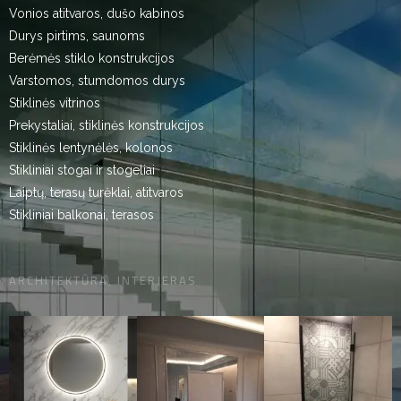
Vonios atitvaros, dušo kabinos
Durys pirtims, saunoms
Berėmės stiklo konstrukcijos
Varstomos, stumdomos durys
Stiklinės vitrinos
Prekystaliai, stiklinės konstrukcijos
Stiklinės lentynėlės, kolonos
Stikliniai stogai ir stogeliai
Laiptų, terasų turėklai, atitvaros
Stikliniai balkonai, terasos
ARCHITEKTŪRA, INTERJERAS