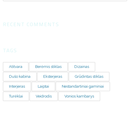
RECENT COMMENTS
TAGS
Atitvara
Berėmis stiklas
Dizainas
Dušo kabina
Eksterjeras
Grūdintas stiklas
Interjeras
Laiptai
Nestandartiniai gaminiai
Turėklai
Veidrodis
Vonios kambarys