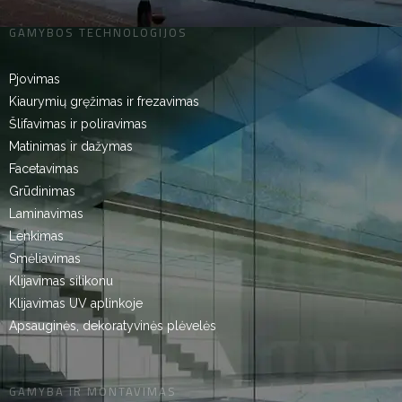
GAMYBOS TECHNOLOGIJOS
Pjovimas
Kiaurymių gręžimas ir frezavimas
Šlifavimas ir poliravimas
Matinimas ir dažymas
Facetavimas
Grūdinimas
Laminavimas
Lenkimas
Smėliavimas
Klijavimas silikonu
Klijavimas UV aplinkoje
Apsauginės, dekoratyvinės plėvelės
GAMYBA IR MONTAVIMAS