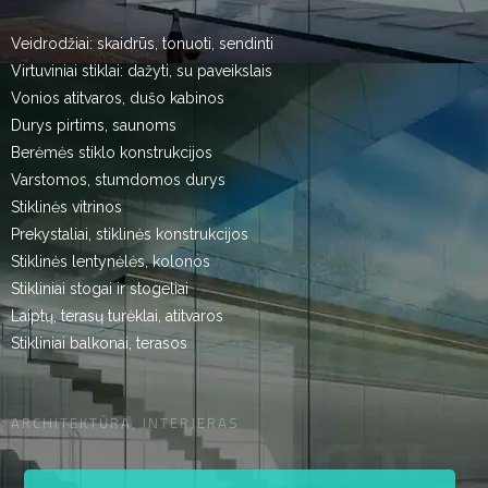
Veidrodžiai: skaidrūs, tonuoti, sendinti
Virtuviniai stiklai: dažyti, su paveikslais
Vonios atitvaros, dušo kabinos
Durys pirtims, saunoms
Berėmės stiklo konstrukcijos
Varstomos, stumdomos durys
Stiklinės vitrinos
Prekystaliai, stiklinės konstrukcijos
Stiklinės lentynėlės, kolonos
Stikliniai stogai ir stogeliai
Laiptų, terasų turėklai, atitvaros
Stikliniai balkonai, terasos
ARCHITEKTŪRA, INTERJERAS