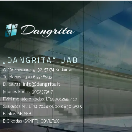
„DANGRITA“ UAB
A. Mickevičiaus g. 32, 57174 Kėdainiai
Telefonas:
+370 655 18933
info@dangrita.lt
El. paštas:
Įmonės kodas: 305237967
PVM mokėtojo kodas: LT100012595410
Sąskaitos Nr.: LT74 7044 0600 0830 6525
Bankas AB SEB
BIC kodas (SWIFT): CBVILT2X