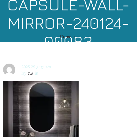
CAPSULE-WALL-
MIRROR-240124-
00083
Home
2025 29 gegužės
by
n8
in