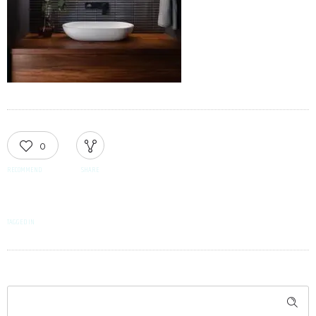
0
RECOMMEND
SHARE
TAGGED IN