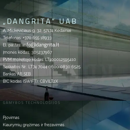
„DANGRITA“ UAB
A. Mickevičiaus g. 32, 57174 Kėdainiai
Telefonas:
+370 655 18933
info@dangrita.lt
El. paštas:
Įmonės kodas: 305237967
PVM mokėtojo kodas: LT100012595410
Sąskaitos Nr.: LT74 7044 0600 0830 6525
Bankas AB SEB
BIC kodas (SWIFT): CBVILT2X
GAMYBOS TECHNOLOGIJOS
Pjovimas
Kiaurymių gręžimas ir frezavimas