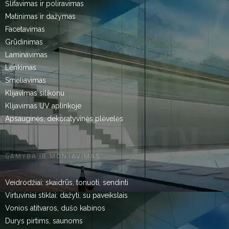
Šlifavimas ir poliravimas
Matinimas ir dažymas
Facetavimas
Grūdinimas
Laminavimas
Lenkimas
Smėliavimas
Klijavimas silikonu
Klijavimas UV aplinkoje
Apsauginės, dekoratyvinės plėvelės
GAMYBA IR MONTAVIMAS
Veidrodžiai: skaidrūs, tonuoti, sendinti
Virtuviniai stiklai: dažyti, su paveikslais
Vonios atitvaros, dušo kabinos
Durys pirtims, saunoms