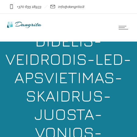
+370 655 18933
info@dangrita.lt
DANGRITA-
DIDELIS-
VEIDRODIS-LED-
APSVIETIMAS-
SKAIDRUS-
JUOSTA-
VONIOS-