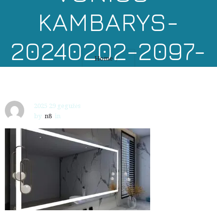
KAMBARYS-
20240202-2097-
Home
KATEGORIJA-021
2025 29 gegužės
by
n8
in