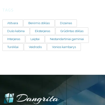
TAGS
Atitvara
Berėmis stiklas
Dizainas
Dušo kabina
Eksterjeras
Grūdintas stiklas
Interjeras
Laiptai
Nestandartiniai gaminiai
Turėklai
Veidrodis
Vonios kambarys