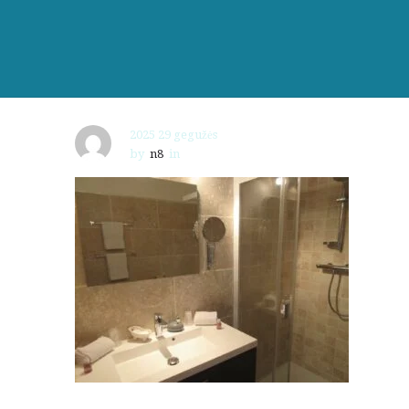
2025 29 gegužės
by
n8
in