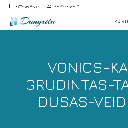
+370 655 18933
info@dangrita.lt
PAGRIN
VONIOS-KA
GRUDINTAS-T
DUSAS-VEI