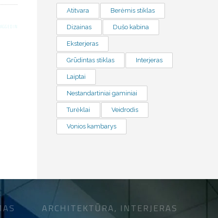
Atitvara
Berėmis stiklas
TAGGED IN
Dizainas
Dušo kabina
Eksterjeras
Grūdintas stiklas
Interjeras
Laiptai
Nestandartiniai gaminiai
Turėklai
Veidrodis
Vonios kambarys
MAS
ARCHITEKTŪRA, INTERJERAS