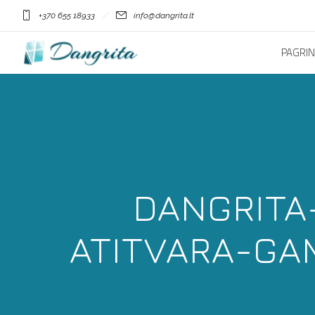
+370 655 18933
info@dangrita.lt
PAGRIN
DANGRITA
ATITVARA-GA