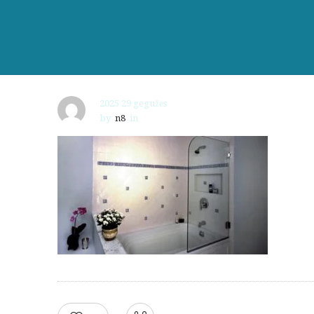
2025 29 gegužės
by
n8
in