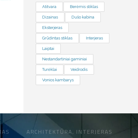
Atitvara
Berėmis stiklas
Dizainas
Dušo kabina
Eksterjeras
Grūdintas stiklas
Interjeras
Laiptai
Nestandartiniai gaminiai
Turėklai
Veidrodis
Vonios kambarys
MAS
ARCHITEKTŪRA, INTERJERAS